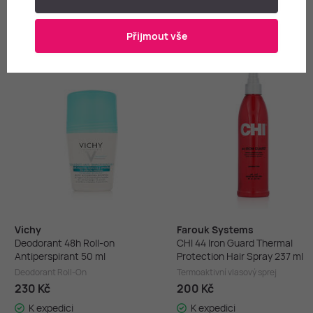
Mohlo by vás zajímat
Přijmout vše
Vichy
Farouk Systems
Deodorant 48h Roll-on
CHI 44 Iron Guard Thermal
Antiperspirant 50 ml
Protection Hair Spray 237 ml
Deodorant Roll-On
Termoaktivní vlasový sprej
230 Kč
200 Kč
K expedici
K expedici