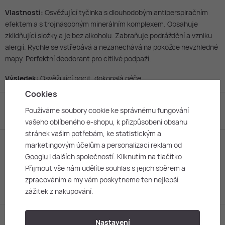
Vlastnosti:
Osvěžující tyčinka s dlouhodobým antiperspiračním
efektem a s trojnásobným minerálním komplexem. Obsahuje
zklidňující složky a je bez alkoholu. Zabraňuje podráždění a vzniku
alergií. Rychle se vstřebává a nezanechává na pokožce nevzhledné
mapy. Perfektní deodorant pro citlivé podpaží.
Výsledek:
Osvěžující pocit, dokonalá péče.
Cookies
Hodnocení
Používáme soubory cookie ke správnému fungování
vašeho oblíbeného e-shopu, k přizpůsobení obsahu
stránek vašim potřebám, ke statistickým a
marketingovým účelům a personalizaci reklam od
O značce
Biotherm
Googlu
i dalších společností. Kliknutím na tlačítko
Přijmout vše nám udělíte souhlas s jejich sběrem a
zpracováním a my vám poskytneme ten nejlepší
Složení a vlastnosti
zážitek z nakupování.
Nastavení