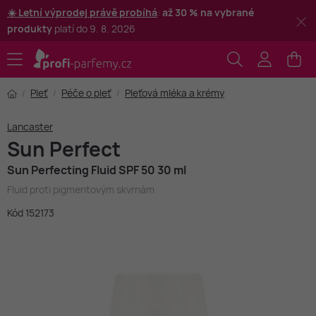
☀️ Letní výprodej právě probíhá
:
až 30 % na vybrané
produkty
platí do 9. 8. 2026
Pleť
Péče o pleť
Pleťová mléka a krémy
Lancaster
Sun Perfect
Sun Perfecting Fluid SPF 50 30 ml
Fluid proti pigmentovým skvrnám
Kód 152173