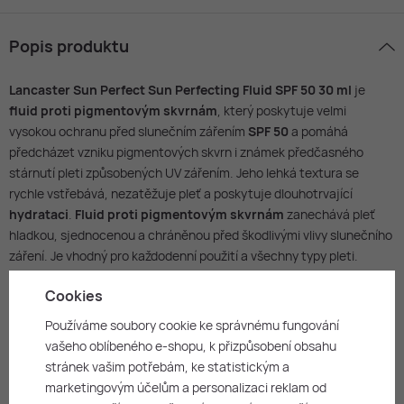
Popis produktu
Lancaster Sun Perfect Sun Perfecting Fluid SPF 50 30 ml
je
fluid proti pigmentovým skvrnám
, který poskytuje velmi
vysokou ochranu před slunečním zářením
SPF 50
a pomáhá
předcházet vzniku pigmentových skvrn i známek předčasného
stárnutí pleti způsobených UV zářením. Jeho lehká textura se
rychle vstřebává, nezatěžuje pleť a poskytuje dlouhotrvající
hydrataci
.
Fluid proti pigmentovým skvrnám
zanechává pleť
hladkou, sjednocenou a chráněnou před škodlivými vlivy slunečního
záření. Je vhodný pro každodenní použití a všechny typy pleti.
Vlastnosti
Cookies
Používáme soubory cookie ke správnému fungování
Fluid proti pigmentovým skvrnám
s velmi vysokou ochranou
vašeho oblíbeného e-shopu, k přizpůsobení obsahu
SPF 50
.
stránek vašim potřebám, ke statistickým a
Pomáhá chránit pleť před UV zářením.
marketingovým účelům a personalizaci reklam od
Lehká textura s rychlým vstřebáváním.